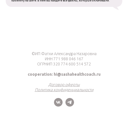
кабинету на сайте. В нем вы найдете все файлы, которые оплачивали.
©ИП Фатхи Александра Назаровна
ИНН 771 988 046 167
ОГРНИП 320 774 600 514 572
cooperation:
hi@sashahealthcoach.ru
Договор оферты
Политика конфиденциальности