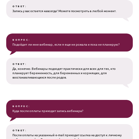
ОТВЕТ:
Запись у вас остается навсегда! Можете посмотреть в любой момент.
ВОПРОС:
Подойдет ли мне вебинар, если я еще не рожала и пока не планирую?
ОТВЕТ:
Да, конечно. Вебинары подходят практически для всех: для тех, кто
планирует беременность, для беременных и кормящих, для
восстанавливающихся после родов.
ВОПРОС:
Куда после оплаты приходит запись вебинара?
ОТВЕТ:
После оплаты на указанный e-mail приходит ссылка на доступ к личному